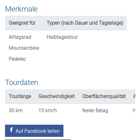
Merkmale
Geeignet für
Typen (nach Dauer und Tageslage)
Alltagsrad
Halbtagestour
Mountainbike
Pedelec
Tourdaten
Tourlänge
Geschwindigkeit
Oberflächenqualität
An
30
km
15
km/h
fester Belag
hü
Auf Facebook teilen