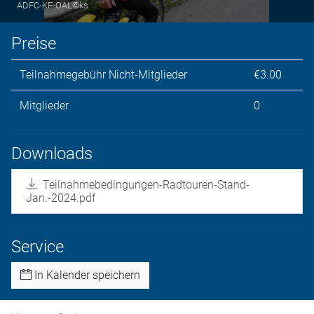
ADFC-KF-OAL©ks
Preise
Teilnahmegebühr Nicht-Mitglieder
€3.00
Mitglieder
0
Downloads
Teilnahmebedingungen-Radtouren-Stand-
Jan.-2024.pdf
Service
In Kalender speichern