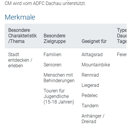
CM wird vom ADFC Dachau unterstützt.
Merkmale
Besondere
Typen 
Charakteristik
Besondere
Dauer 
/Thema
Zielgruppe
Geeignet für
Tagesl
Stadt
Familien
Alltagsrad
Feiera
entdecken /
Senioren
Mountainbike
erleben
Menschen mit
Rennrad
Behinderungen
Liegerad
Touren für
Pedelec
Jugendliche
(15-18 Jahren)
Tandem
Anhänger /
Dreirad