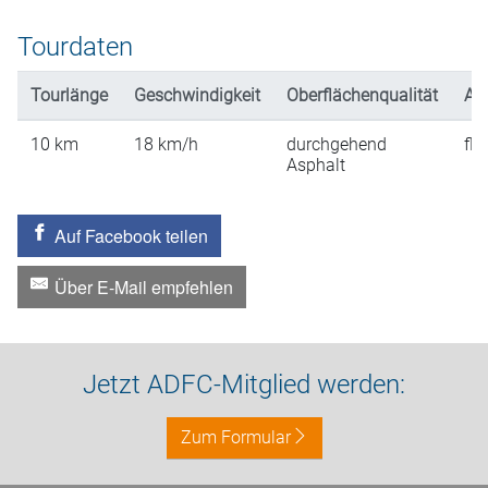
Tourdaten
Tourlänge
Geschwindigkeit
Oberflächenqualität
An
10
km
18
km/h
durchgehend
fla
Asphalt
Auf Facebook teilen
Über E-Mail empfehlen
Jetzt ADFC-Mitglied werden:
Zum Formular