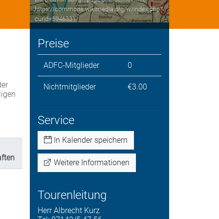
https://commons.wikimedia.org/w/index.php?
curid=5946331
Preise
ADFC-Mitglieder
0
der
Nichtmitglieder
€3.00
ligen
Service
In Kalender speichern
aften
Weitere Informationen
Tourenleitung
Herr
Albrecht
Kurz