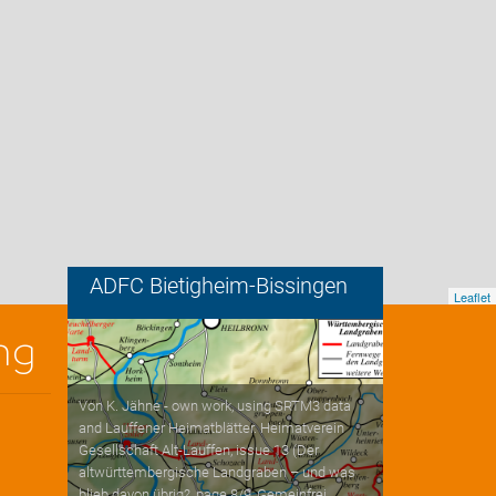
ADFC Bietigheim-Bissingen
Leaflet
ng
Von K. Jähne - own work, using SRTM3 data
and Lauffener Heimatblätter. Heimatverein
Gesellschaft Alt-Lauffen, issue 13 (Der
altwürttembergische Landgraben – und was
blieb davon übrig?, page 8/9, Gemeinfrei,