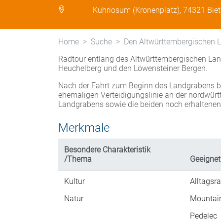
Kuhriosum (Kronenplatz), 74321 Bie
Home
Suche
Den Altwürttembergischen 
Radtour entlang des Altwürttembergischen Lan
Heuchelberg und den Löwensteiner Bergen.
Nach der Fahrt zum Beginn des Landgrabens be
ehemaligen Verteidigungslinie an der nordwür
Landgrabens sowie die beiden noch erhaltene
Merkmale
Besondere Charakteristik
/Thema
Geeignet
Kultur
Alltagsr
Natur
Mountai
Pedelec