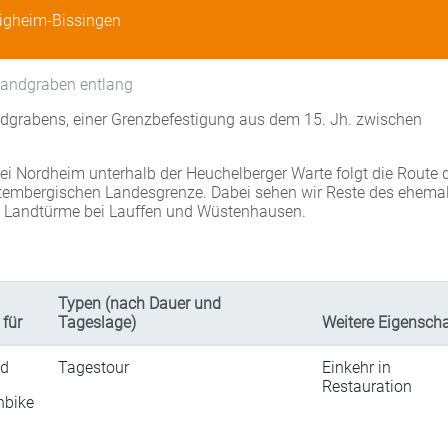
tigheim-Bissingen
Landgraben entlang
dgrabens, einer Grenzbefestigung aus dem 15. Jh. zwischen
i Nordheim unterhalb der Heuchelberger Warte folgt die Route 
ttembergischen Landesgrenze. Dabei sehen wir Reste des ehema
n Landtürme bei Lauffen und Wüstenhausen.
Typen (nach Dauer und
 für
Tageslage)
Weitere Eigensch
ad
Tagestour
Einkehr in
Restauration
nbike