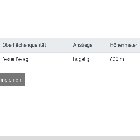
Oberflächenqualität
Anstiege
Höhenmeter
fester Belag
hügelig
800
m
empfehlen