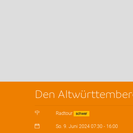
Den Altwürttember
Radtour
schwer
So. 9. Juni 2024
07:30
-
16:00