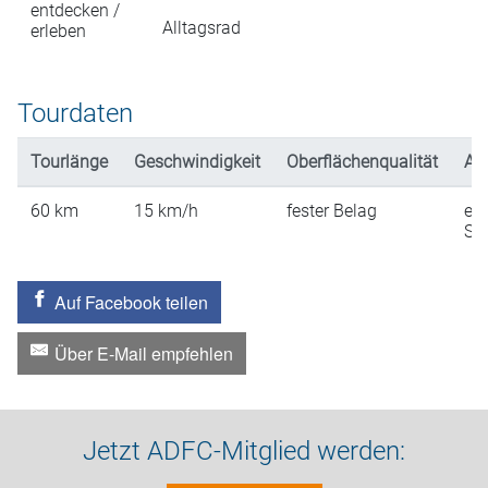
entdecken /
Alltagsrad
erleben
Tourdaten
Tourlänge
Geschwindigkeit
Oberflächenqualität
An
60
km
15
km/h
fester Belag
ein
St
Auf Facebook teilen
Über E-Mail empfehlen
Jetzt ADFC-Mitglied werden: