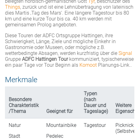
belegten nordisch-germanischen Gott
Tyr
, Beschützer des
Things
, zurück und ist eine Lehnübertragung von lateinisch
dies Martis ‚Tag des Mars‘. Eine längere Tagestour bis 80
km und eine kurze Tour bis ca. 40 km werden mit
gemeinsamen Prolog angeboten.
Diese Touren der ADFC Ortsgruppe Hattingen, ihre
Schwierigkeit, Länge, Ziele und mögliche Einkehr in
Gastronomie oder Museen, oder mögliche z.B.
wetterbedingte Absagen, werden kurzfristig über die
Signal
Gruppe
ADFC Hattingen Tour
kommuniziert, typischerweise
ein paar Tage vor Tour Beginn als
Komoot
Planungs-Link..
Merkmale
Typen
Besondere
(nach
Charakteristik
Dauer und
Weitere
/Thema
Geeignet für
Tageslage)
Eigenscha
Natur
Mountainbike
Tagestour
Picknick
(Selbstver
Stadt
Pedelec