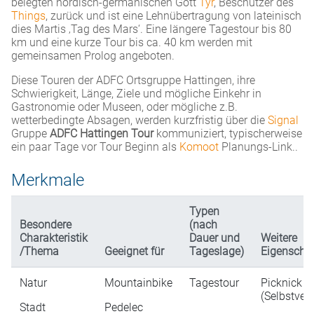
belegten nordisch-germanischen Gott
Tyr
, Beschützer des
Things
, zurück und ist eine Lehnübertragung von lateinisch
dies Martis ‚Tag des Mars‘. Eine längere Tagestour bis 80
km und eine kurze Tour bis ca. 40 km werden mit
gemeinsamen Prolog angeboten.
Diese Touren der ADFC Ortsgruppe Hattingen, ihre
Schwierigkeit, Länge, Ziele und mögliche Einkehr in
Gastronomie oder Museen, oder mögliche z.B.
wetterbedingte Absagen, werden kurzfristig über die
Signal
Gruppe
ADFC Hattingen Tour
kommuniziert, typischerweise
ein paar Tage vor Tour Beginn als
Komoot
Planungs-Link..
Merkmale
Typen
Besondere
(nach
Charakteristik
Dauer und
Weitere
/Thema
Geeignet für
Tageslage)
Eigenscha
Natur
Mountainbike
Tagestour
Picknick
(Selbstver
Stadt
Pedelec