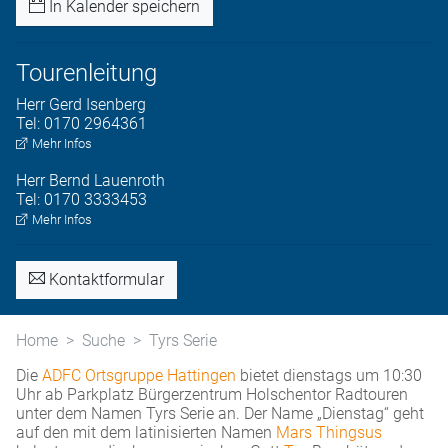
In Kalender speichern
Tourenleitung
Herr
Gerd
Isenberg
Tel:
0170 2964361
Mehr Infos
Herr
Bernd
Lauenroth
Tel:
0170 3333453
Mehr Infos
Kontaktformular
Home
Suche
Tyrs Serie
Die
ADFC Ortsgruppe Hattingen
bietet dienstags um 10:30
Uhr ab Parkplatz Bürgerzentrum Holschentor Radtouren
unter dem Namen Tyrs Serie an. Der Name „Dienstag“ geht
auf den mit dem latinisierten Namen
Mars Thingsus