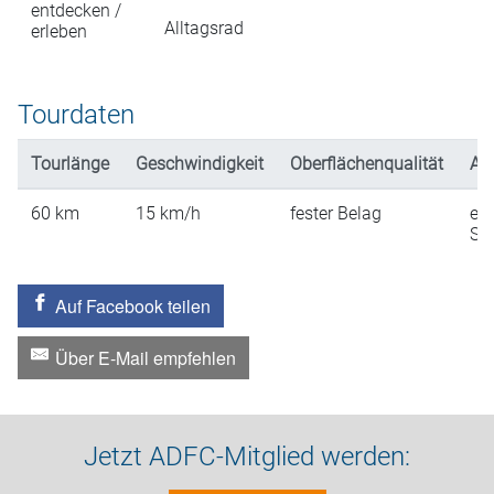
entdecken /
Alltagsrad
erleben
Tourdaten
Tourlänge
Geschwindigkeit
Oberflächenqualität
An
60
km
15
km/h
fester Belag
ein
St
Auf Facebook teilen
Über E-Mail empfehlen
Jetzt ADFC-Mitglied werden: