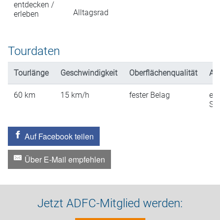
entdecken /
Alltagsrad
erleben
Tourdaten
Tourlänge
Geschwindigkeit
Oberflächenqualität
An
60
km
15
km/h
fester Belag
ein
St
Auf Facebook teilen
Über E-Mail empfehlen
Jetzt ADFC-Mitglied werden: