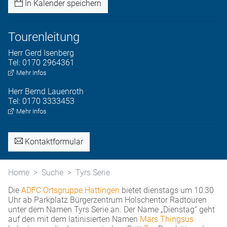
In Kalender speichern
Tourenleitung
Herr
Gerd
Isenberg
Tel:
0170 2964361
Mehr Infos
Herr
Bernd
Lauenroth
Tel:
0170 3333453
Mehr Infos
Kontaktformular
Home
Suche
Tyrs Serie
Die
ADFC Ortsgruppe Hattingen
bietet dienstags um 10:30
Uhr ab Parkplatz Bürgerzentrum Holschentor Radtouren
unter dem Namen Tyrs Serie an. Der Name „Dienstag“ geht
auf den mit dem latinisierten Namen
Mars Thingsus