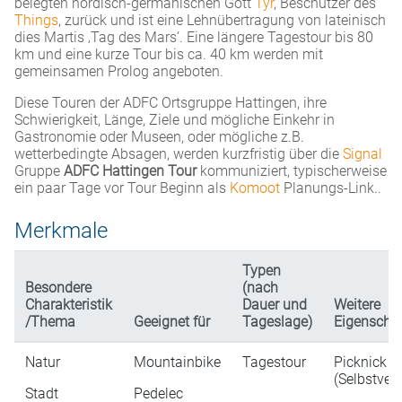
belegten nordisch-germanischen Gott
Tyr
, Beschützer des
Things
, zurück und ist eine Lehnübertragung von lateinisch
dies Martis ‚Tag des Mars‘. Eine längere Tagestour bis 80
km und eine kurze Tour bis ca. 40 km werden mit
gemeinsamen Prolog angeboten.
Diese Touren der ADFC Ortsgruppe Hattingen, ihre
Schwierigkeit, Länge, Ziele und mögliche Einkehr in
Gastronomie oder Museen, oder mögliche z.B.
wetterbedingte Absagen, werden kurzfristig über die
Signal
Gruppe
ADFC Hattingen Tour
kommuniziert, typischerweise
ein paar Tage vor Tour Beginn als
Komoot
Planungs-Link..
Merkmale
Typen
Besondere
(nach
Charakteristik
Dauer und
Weitere
/Thema
Geeignet für
Tageslage)
Eigenscha
Natur
Mountainbike
Tagestour
Picknick
(Selbstver
Stadt
Pedelec