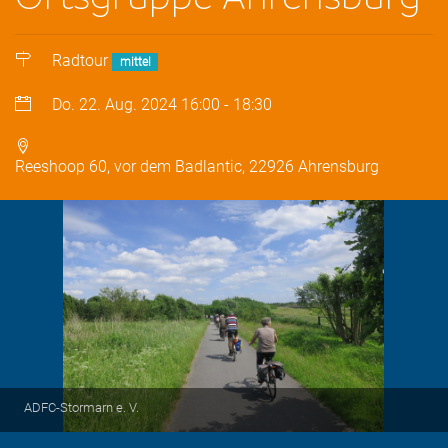
Radtour
mittel
Do. 22. Aug. 2024
16:00
-
18:30
Reeshoop 60, vor dem Badlantic, 22926 Ahrensburg
ADFC-Stormarn e. V.