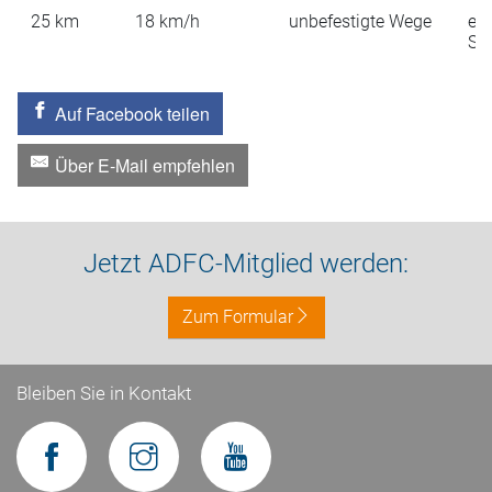
25
km
18
km/h
unbefestigte Wege
ein
St
Auf Facebook teilen
Über E-Mail empfehlen
Jetzt ADFC-Mitglied werden:
Zum Formular
Bleiben Sie in Kontakt