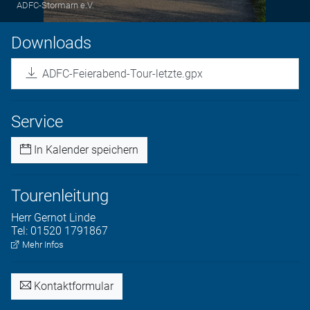
ADFC-Stormarn e.V.
Downloads
ADFC-Feierabend-Tour-letzte.gpx
Service
In Kalender speichern
Tourenleitung
Herr
Gernot
Linde
Tel:
01520 1791867
Mehr Infos
Kontaktformular