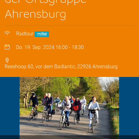
Ahrensburg
Radtour
mittel
Do. 19. Sep. 2024
16:00
-
18:30
Reeshoop 60, vor dem Badlantic, 22926 Ahrensburg