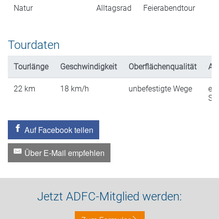
Natur
Alltagsrad
Feierabendtour
Tourdaten
Tourlänge
Geschwindigkeit
Oberflächenqualität
An
22
km
18
km/h
unbefestigte Wege
ein
St
Auf Facebook teilen
Über E-Mail empfehlen
Jetzt ADFC-Mitglied werden: