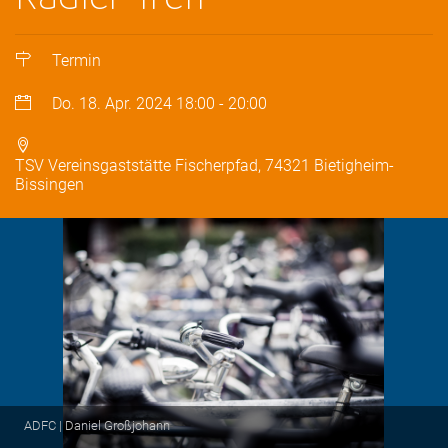
Termin
Do. 18. Apr. 2024
18:00
-
20:00
TSV Vereinsgaststätte Fischerpfad, 74321 Bietigheim-
Bissingen
ADFC | Daniel Großjohann