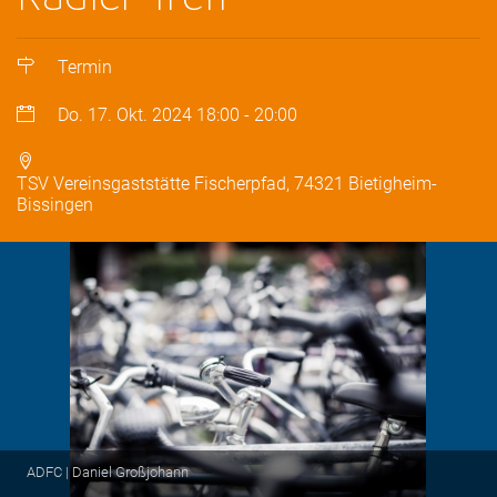
Termin
Do. 17. Okt. 2024
18:00
-
20:00
TSV Vereinsgaststätte Fischerpfad, 74321 Bietigheim-
Bissingen
ADFC | Daniel Großjohann