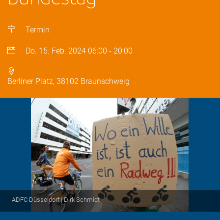
Termin
Do. 15. Feb. 2024
06:00
-
20:00
Berliner Platz, 38102 Braunschweig
ADFC Düsseldorf | Dirk Schmidt