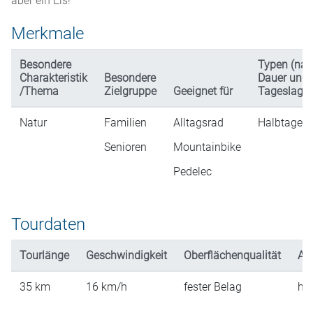
aber ein Eis!
Merkmale
Besondere
Typen (na
Charakteristik
Besondere
Dauer und
/Thema
Zielgruppe
Geeignet für
Tageslage)
Natur
Familien
Alltagsrad
Halbtagest
Senioren
Mountainbike
Pedelec
Tourdaten
Tourlänge
Geschwindigkeit
Oberflächenqualität
An
35
km
16
km/h
fester Belag
hü