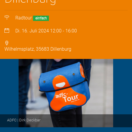
Radtour
einfach
Di. 16. Juli 2024
12:00
-
16:00
Wilhelmsplatz, 35683 Dillenburg
ADFC | Dirk Deckbar