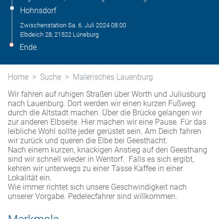
Hohnsdorf
Zwischenstation
Sa. 6. Juli 2024
08:00
Elbdeich 28, 21522 Lüneburg
Ende
Home
Suche
Malerisches Lauenburg
Wir fahren auf ruhigen Straßen über Worth und Juliusburg
nach Lauenburg. Dort werden wir einen kurzen Fußweg
durch die Altstadt machen. Über die Brücke gelangen wir
zur anderen Elbseite. Hier machen wir eine Pause. Für das
leibliche Wohl sollte jeder gerüstet sein. Am Deich fahren
wir zurück und queren die Elbe bei Geesthacht.
Nach einem kurzen, knackigen Anstieg auf den Geesthang
sind wir schnell wieder in Wentorf. Falls es sich ergibt,
kehren wir unterwegs zu einer Tasse Kaffee in einer
Lokalität ein.
Wie immer richtet sich unsere Geschwindigkeit nach
unserer Vorgabe. Pedelecfahrer sind willkommen.