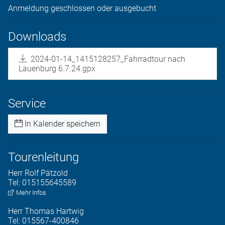
Anmeldung geschlossen oder ausgebucht
Downloads
2024-01-14_1415128257_Fahrradtour nach
Lauenburg 6.7.24.gpx
Service
In Kalender speichern
Tourenleitung
Herr
Rolf
Pätzold
Tel:
015155645589
Mehr Infos
Herr
Thomas
Hartwig
Tel:
015567-400846