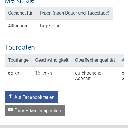
Merkmale
Geeignet für
Typen (nach Dauer und Tageslage)
Alltagsrad
Tagestour
Tourdaten
Tourlänge
Geschwindigkeit
Oberflächenqualität
An
65
km
16
km/h
durchgehend
ein
Asphalt
St
Auf Facebook teilen
Über E-Mail empfehlen