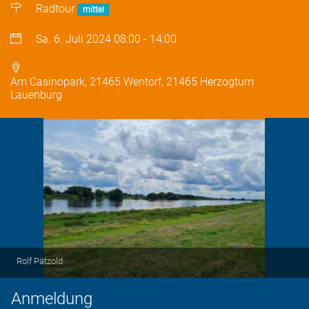
Radtour
mittel
Sa. 6. Juli 2024
08:00
-
14:00
Am Casinopark, 21465 Wentorf, 21465 Herzogtum
Lauenburg
Rolf Pätzold
Anmeldung