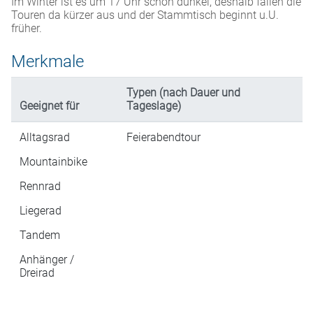
Im Winter ist es um 17 Uhr schon dunkel, deshalb fallen die
Touren da kürzer aus und der Stammtisch beginnt u.U.
früher.
Merkmale
Typen (nach Dauer und
Geeignet für
Tageslage)
Alltagsrad
Feierabendtour
Mountainbike
Rennrad
Liegerad
Tandem
Anhänger /
Dreirad