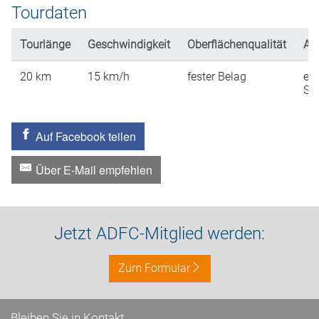
Tourdaten
Tourlänge
Geschwindigkeit
Oberflächenqualität
An
20
km
15
km/h
fester Belag
ein
St
Auf Facebook teilen
Über E-Mail empfehlen
Jetzt ADFC-Mitglied werden:
Zum Formular
Bleiben Sie in Kontakt