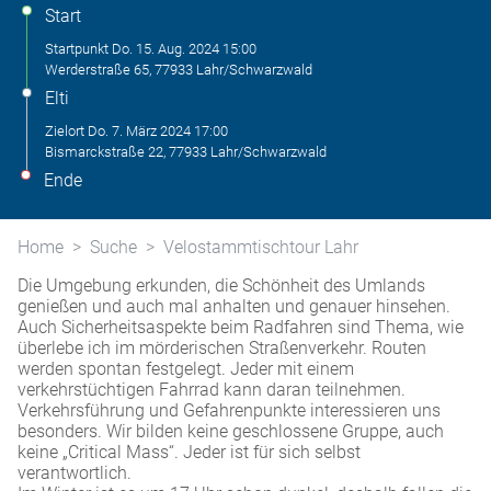
Start
Startpunkt
Do. 15. Aug. 2024
15:00
Werderstraße 65, 77933 Lahr/Schwarzwald
Elti
Zielort
Do. 7. März 2024
17:00
Bismarckstraße 22, 77933 Lahr/Schwarzwald
Ende
Home
Suche
Velostammtischtour Lahr
Die Umgebung erkunden, die Schönheit des Umlands
genießen und auch mal anhalten und genauer hinsehen.
Auch Sicherheitsaspekte beim Radfahren sind Thema, wie
überlebe ich im mörderischen Straßenverkehr. Routen
werden spontan festgelegt. Jeder mit einem
verkehrstüchtigen Fahrrad kann daran teilnehmen.
Verkehrsführung und Gefahrenpunkte interessieren uns
besonders. Wir bilden keine geschlossene Gruppe, auch
keine „Critical Mass“. Jeder ist für sich selbst
verantwortlich.