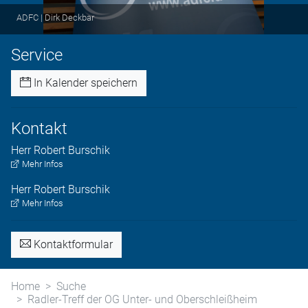
ADFC | Dirk Deckbar
Service
In Kalender speichern
Kontakt
Herr
Robert
Burschik
Mehr Infos
Herr
Robert
Burschik
Mehr Infos
Kontaktformular
Home
Suche
Radler-Treff der OG Unter- und Oberschleißheim