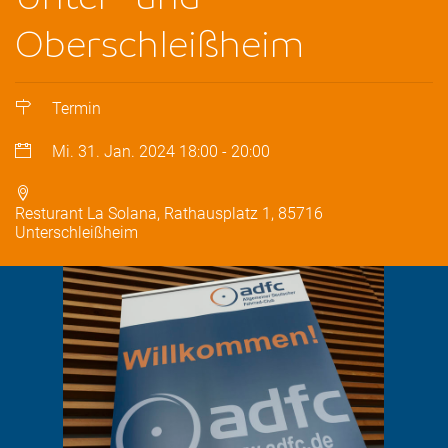
Oberschleißheim
Termin
Mi. 31. Jan. 2024
18:00
-
20:00
Resturant La Solana, Rathausplatz 1, 85716
Unterschleißheim