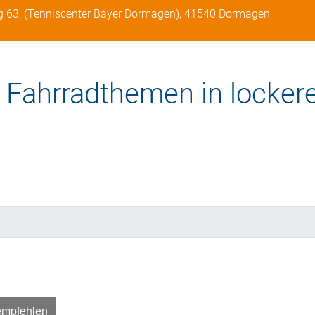
g 63, (Tenniscenter Bayer Dormagen), 41540 Dormagen
 Fahrradthemen in locker
empfehlen