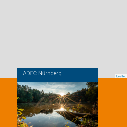
ADFC Nürnberg
Leaflet