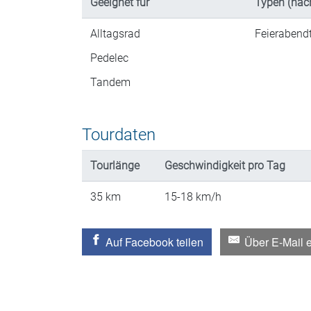
Geeignet für
Typen (nac
Alltagsrad
Feierabend
Pedelec
Tandem
Tourdaten
Tourlänge
Geschwindigkeit
pro Tag
35
km
15-18
km/h
Auf Facebook teilen
Über E-Mail 