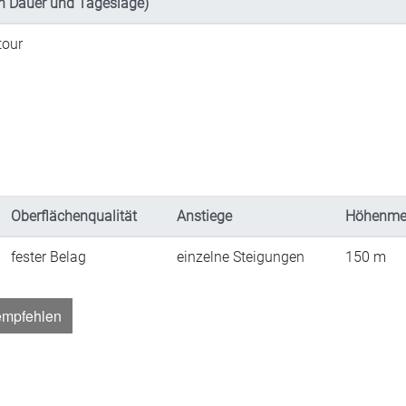
h Dauer und Tageslage)
tour
Oberflächenqualität
Anstiege
Höhenme
fester Belag
einzelne Steigungen
150
m
empfehlen