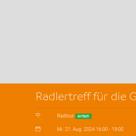
Radlertreff für die
Radtour
einfach
Mi. 21. Aug. 2024
16:00
-
19:00