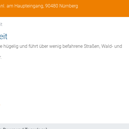
lanl. am Haupteingang, 90480 Nürnberg
it
eit
ise hügelig und führt über wenig befahrene Straßen, Wald- und
.
…