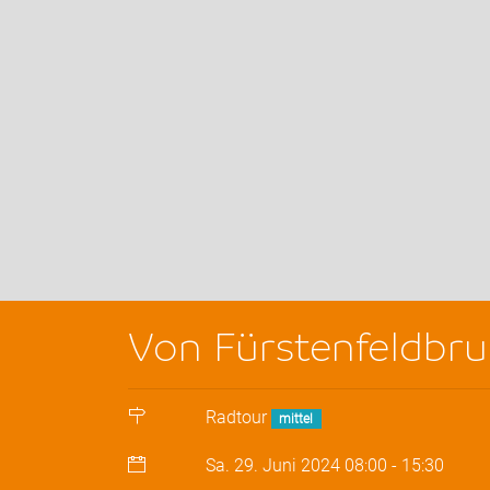
Von Fürstenfeldbr
Radtour
mittel
Sa. 29. Juni 2024
08:00
-
15:30