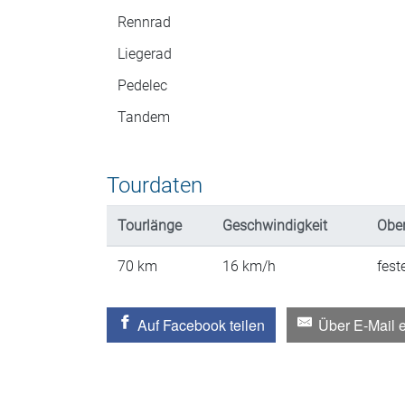
Rennrad
Liegerad
Pedelec
Tandem
Tourdaten
Tourlänge
Geschwindigkeit
Ober
70
km
16
km/h
fest
Auf Facebook teilen
Über E-Mail 