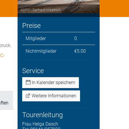
ADFC | Gerhard Westrich
Preise
Mitglieder
0
bruck.
Nichtmitglieder
€5.00
FC-
Service
In Kalender speichern
Weitere Informationen
ften
Tourenleitung
Frau
Helga
Dasch