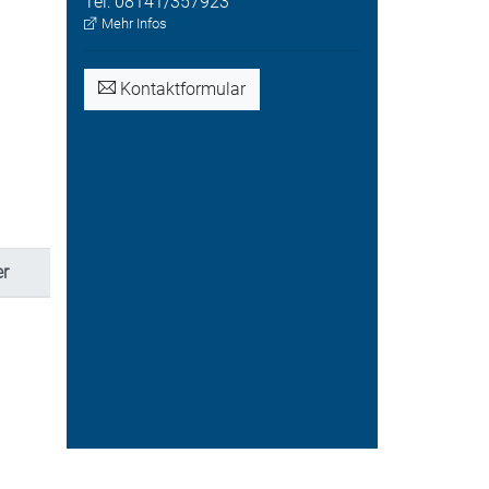
Tel:
08141/357923
Mehr Infos
Kontaktformular
r