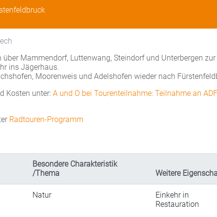
stenfeldbruck
Lech
n über Mammendorf, Luttenwang, Steindorf und Unterbergen zur
ehr ins Jägerhaus.
ichshofen, Moorenweis und Adelshofen wieder nach Fürstenfeld
nd Kosten unter:
A und O bei Tourenteilnahme: Teilnahme an AD
ter
Radtouren-Programm
Besondere Charakteristik
/Thema
Weitere Eigenscha
Natur
Einkehr in
Restauration