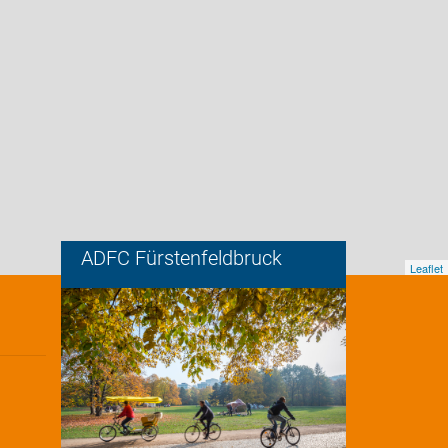
ADFC Fürstenfeldbruck
Leaflet