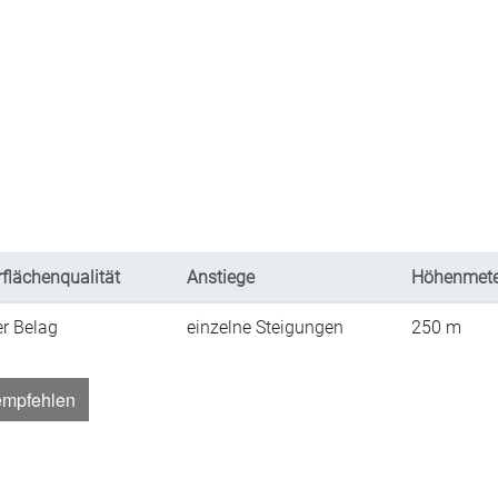
flächenqualität
Anstiege
Höhenmete
er Belag
einzelne Steigungen
250
m
empfehlen