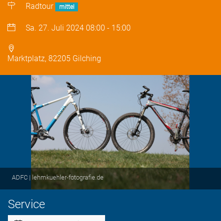
Radtour
mittel
Sa. 27. Juli 2024
08:00
-
15:00
Marktplatz, 82205 Gilching
ADFC | lehmkuehler-fotografie.de
Service