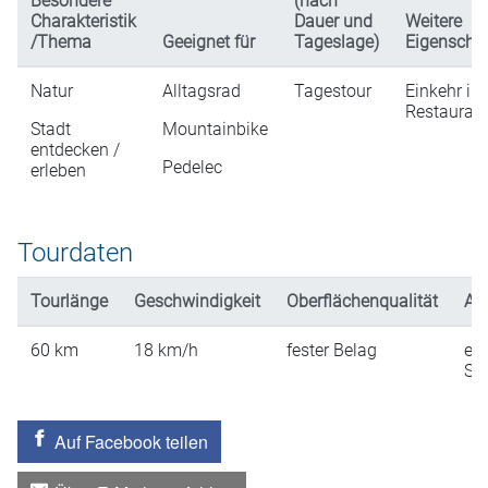
Besondere
(nach
Charakteristik
Dauer und
Weitere
/Thema
Geeignet für
Tageslage)
Eigenscha
Natur
Alltagsrad
Tagestour
Einkehr in
Restaurati
Stadt
Mountainbike
entdecken /
Pedelec
erleben
Tourdaten
Tourlänge
Geschwindigkeit
Oberflächenqualität
An
60
km
18
km/h
fester Belag
ein
St
Auf Facebook teilen