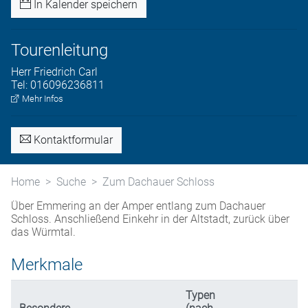
In Kalender speichern
Tourenleitung
Herr
Friedrich
Carl
Tel:
016096236811
Mehr Infos
Kontaktformular
Home
Suche
Zum Dachauer Schloss
Über Emmering an der Amper entlang zum Dachauer
Schloss. Anschließend Einkehr in der Altstadt, zurück über
das Würmtal.
Merkmale
Typen