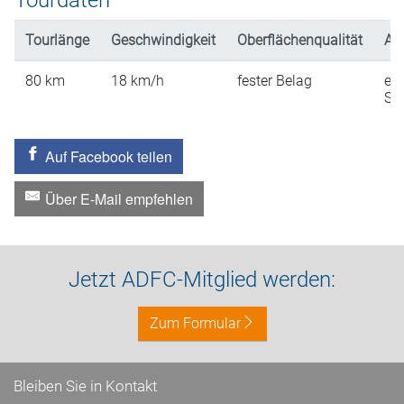
Tourdaten
Tourlänge
Geschwindigkeit
Oberflächenqualität
An
80
km
18
km/h
fester Belag
ein
St
Auf Facebook teilen
Über E-Mail empfehlen
Jetzt ADFC-Mitglied werden:
Zum Formular
Bleiben Sie in Kontakt