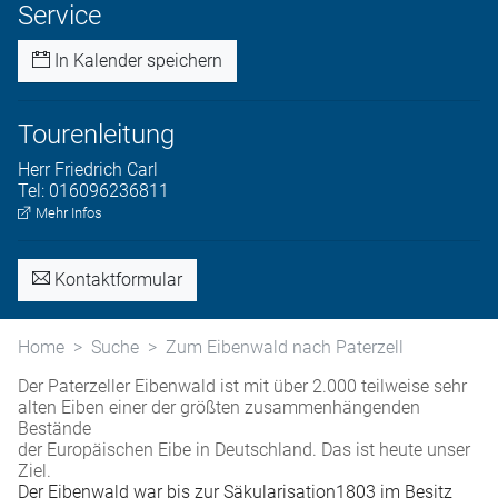
Service
In Kalender speichern
Tourenleitung
Herr
Friedrich
Carl
Tel:
016096236811
Mehr Infos
Kontaktformular
Home
Suche
Zum Eibenwald nach Paterzell
Der Paterzeller Eibenwald ist mit über 2.000 teilweise sehr
alten Eiben einer der größten zusammenhängenden
Bestände
der Europäischen Eibe in Deutschland. Das ist heute unser
Ziel.
Der Eibenwald war bis zur Säkularisation1803 im Besitz