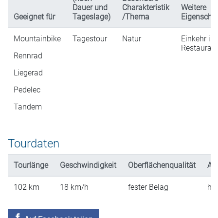
Dauer und
Charakteristik
Weitere
Geeignet für
Tageslage)
/Thema
Eigenscha
Mountainbike
Tagestour
Natur
Einkehr in
Restaurati
Rennrad
Liegerad
Pedelec
Tandem
Tourdaten
Tourlänge
Geschwindigkeit
Oberflächenqualität
An
102
km
18
km/h
fester Belag
hü