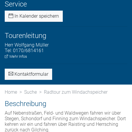
Service
In Kalender speichern
Tourenleitung
Herr
Wolfgang
Müller
Tel:
0170/6814161
Mehr Infos
Kontaktformular
Home
Suche
Radtour zum Windachspeicher
Beschreibung
Auf Nebenstraßen, Feld- und Waldwegen fahren wir über
Stegen, Schondorf und Finning zum Windachspeicher. Dort
kehren wir ein und fahren über Raisting und Herrsching
zurück nach Gilching.