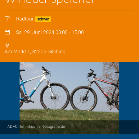
Radtour
schwer
Sa. 29. Juni 2024
08:00
-
15:00
Am Markt 1, 82205 Gilching
ADFC | lehmkuehler-fotografie.de