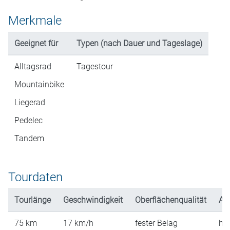
Merkmale
Geeignet für
Typen (nach Dauer und Tageslage)
Alltagsrad
Tagestour
Mountainbike
Liegerad
Pedelec
Tandem
Tourdaten
Tourlänge
Geschwindigkeit
Oberflächenqualität
An
75
km
17
km/h
fester Belag
hü