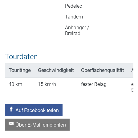
Pedelec
Tandem
Anhänger /
Dreirad
Tourdaten
Tourlänge
Geschwindigkeit
Oberflächenqualität
An
40
km
15
km/h
fester Belag
ein
St
Auf Facebook teilen
Über E-Mail empfehlen