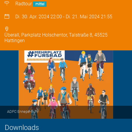
Radtour
mittel
Di. 30. Apr. 2024
22:00
-
Di. 21. Mai 2024
21:55
Überall, Parkplatz Holschentor, Talstraße 8, 45525
Hattingen
ADFC Ennepe-Ruhr
Downloads