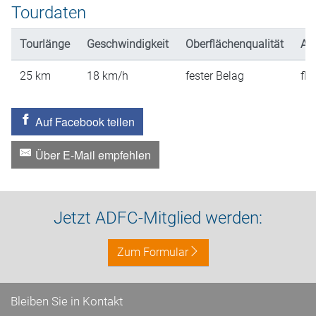
Tourdaten
Tourlänge
Geschwindigkeit
Oberflächenqualität
An
25
km
18
km/h
fester Belag
fla
Auf Facebook teilen
Über E-Mail empfehlen
Jetzt ADFC-Mitglied werden:
Zum Formular
Bleiben Sie in Kontakt