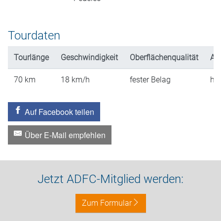
Tourdaten
Tourlänge
Geschwindigkeit
Oberflächenqualität
An
70
km
18
km/h
fester Belag
hü
Auf Facebook teilen
Über E-Mail empfehlen
Jetzt ADFC-Mitglied werden:
Zum Formular