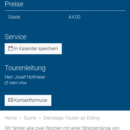
Preise
Gäste
€4.00
Service
In Kalender speichern
Tourenleitung
Herr
Josef
Hofmeier
Mehr Infos
Kontaktformular
Home
Suche
Dienstags-Touren ab Erding
Wir fahren alle zwei Wochen mit einer Streckenlänge von