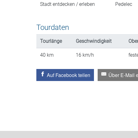
Stadt entdecken / erleben
Pedelec
Tourdaten
Tourlänge
Geschwindigkeit
Ober
40
km
16
km/h
fest
Auf Facebook teilen
Über E-Mail 