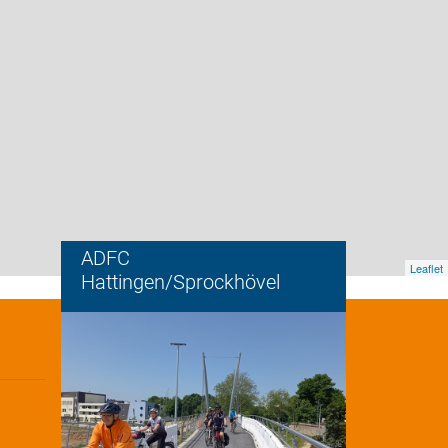
ADFC
Leaflet
Hattingen/Sprockhövel