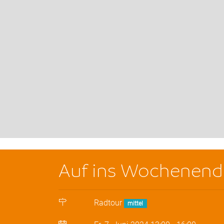
Auf ins Wochenend
Radtour
mittel