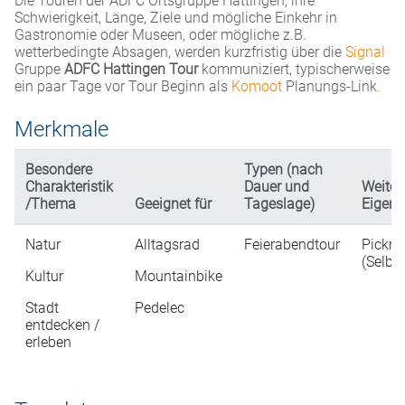
Die Touren der ADFC Ortsgruppe Hattingen, ihre
Schwierigkeit, Länge, Ziele und mögliche Einkehr in
Gastronomie oder Museen, oder mögliche z.B.
wetterbedingte Absagen, werden kurzfristig über die
Signal
Gruppe
ADFC Hattingen Tour
kommuniziert, typischerweise
ein paar Tage vor Tour Beginn als
Komoot
Planungs-Link
.
Merkmale
Besondere
Typen (nach
Charakteristik
Dauer und
Weiter
/Thema
Geeignet für
Tageslage)
Eigens
Natur
Alltagsrad
Feierabendtour
Pickni
(Selbs
Kultur
Mountainbike
Stadt
Pedelec
entdecken /
erleben