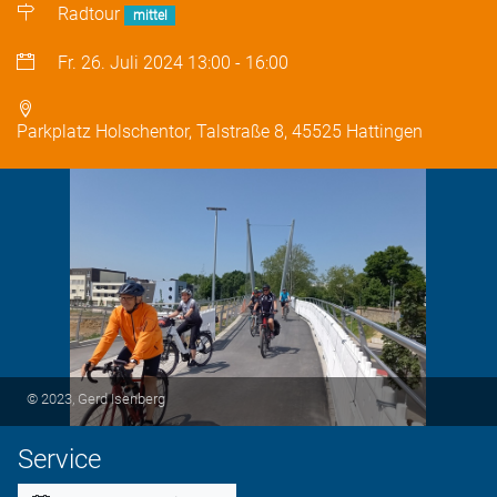
Radtour
mittel
Fr. 26. Juli 2024
13:00
-
16:00
Parkplatz Holschentor, Talstraße 8, 45525 Hattingen
© 2023, Gerd Isenberg
Service