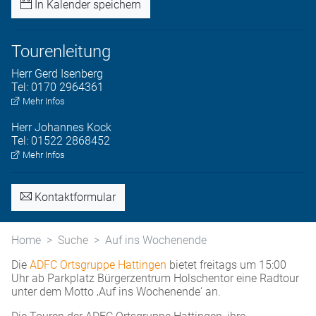
In Kalender speichern
Tourenleitung
Herr
Gerd
Isenberg
Tel:
0170 2964361
Mehr Infos
Herr
Johannes
Kock
Tel:
01522 2868452
Mehr Infos
Kontaktformular
Home
Suche
Auf ins Wochenende
Die
ADFC Ortsgruppe Hattingen
bietet freitags um 15:00
Uhr ab Parkplatz Bürgerzentrum Holschentor eine Radtour
unter dem Motto ‚Auf ins Wochenende‘ an.