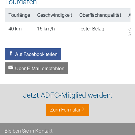
Tourdaten
Tourlänge
Geschwindigkeit
Oberflächenqualität
An
40
km
16
km/h
fester Belag
ein
St
Auf Facebook teilen
Über E-Mail empfehlen
Jetzt ADFC-Mitglied werden:
Zum Formular
Bleiben Sie in Kontakt