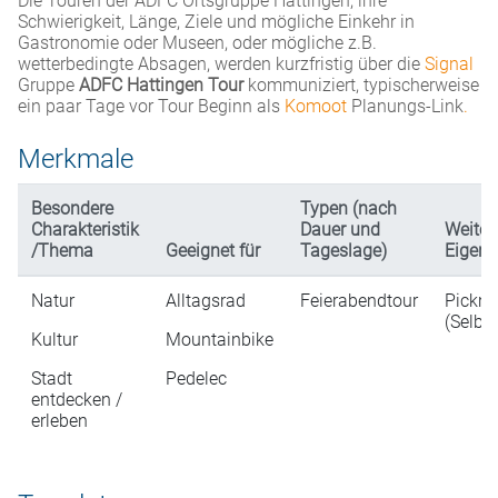
Die Touren der ADFC Ortsgruppe Hattingen, ihre
Schwierigkeit, Länge, Ziele und mögliche Einkehr in
Gastronomie oder Museen, oder mögliche z.B.
wetterbedingte Absagen, werden kurzfristig über die
Signal
Gruppe
ADFC Hattingen Tour
kommuniziert, typischerweise
ein paar Tage vor Tour Beginn als
Komoot
Planungs-Link
.
Merkmale
Besondere
Typen (nach
Charakteristik
Dauer und
Weiter
/Thema
Geeignet für
Tageslage)
Eigens
Natur
Alltagsrad
Feierabendtour
Pickni
(Selbs
Kultur
Mountainbike
Stadt
Pedelec
entdecken /
erleben