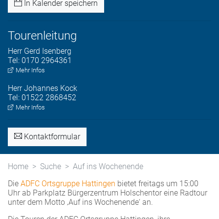
In Kalender speichern
Tourenleitung
Herr
Gerd
Isenberg
Tel:
0170 2964361
Mehr Infos
Herr
Johannes
Kock
Tel:
01522 2868452
Mehr Infos
Kontaktformular
Home
Suche
Auf ins Wochenende
Die
ADFC Ortsgruppe Hattingen
bietet freitags um 15:00
Uhr ab Parkplatz Bürgerzentrum Holschentor eine Radtour
unter dem Motto ‚Auf ins Wochenende‘ an.