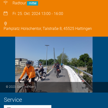
Radtour
mittel
Fr. 25. Okt. 2024
13:00
-
16:00
Parkplatz Holschentor, Talstraße 8, 45525 Hattingen
© 2023, Gerd Isenberg
Service