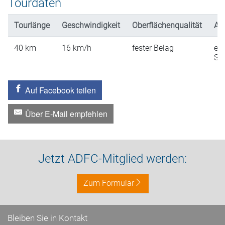
Tourdaten
Tourlänge
Geschwindigkeit
Oberflächenqualität
An
40
km
16
km/h
fester Belag
ein
St
Auf Facebook teilen
Über E-Mail empfehlen
Jetzt ADFC-Mitglied werden:
Zum Formular
Bleiben Sie in Kontakt