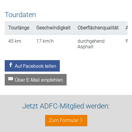
Tourdaten
Tourlänge
Geschwindigkeit
Oberflächenqualität
An
45
km
17
km/h
durchgehend
fla
Asphalt
Auf Facebook teilen
Über E-Mail empfehlen
Jetzt ADFC-Mitglied werden:
Zum Formular