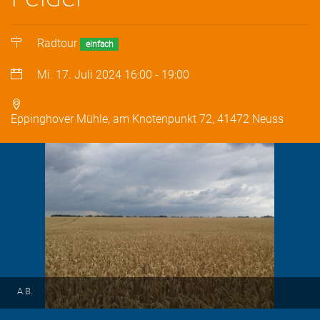
Radtour
einfach
Mi. 17. Juli 2024
16:00
-
19:00
Eppinghover Mühle, am Knotenpunkt 72, 41472 Neuss
A.B.