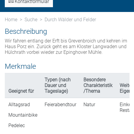
Kontaktformular
Home
Suche
Durch Wälder und Felder
Beschreibung
Wir fahren entlang der Erft bis Grevenbroich und kehren im
Haus Porz ein. Zurück geht es am Kloster Langwaden und
Hülchrath vorbei wieder zur Epinghover Mühle.
Merkmale
Typen (nach
Besondere
Dauer und
Charakteristik
Weiter
Geeignet für
Tageslage)
/Thema
Eigens
Alltagsrad
Feierabendtour
Natur
Einkeh
Restau
Mountainbike
Pedelec