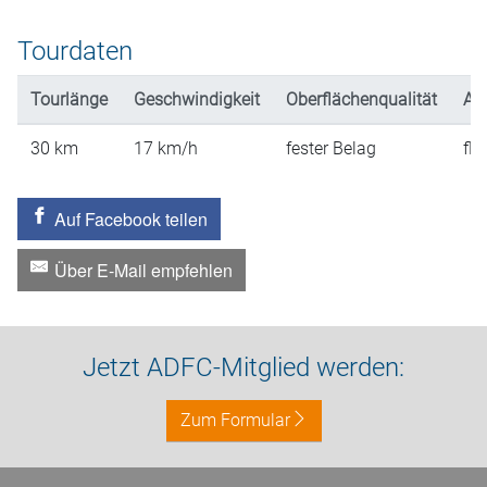
Tourdaten
Tourlänge
Geschwindigkeit
Oberflächenqualität
An
30
km
17
km/h
fester Belag
fla
Auf Facebook teilen
Über E-Mail empfehlen
Jetzt ADFC-Mitglied werden:
Zum Formular