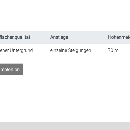
flächenqualität
Anstiege
Höhenmet
ener Untergrund
einzelne Steigungen
70
m
empfehlen