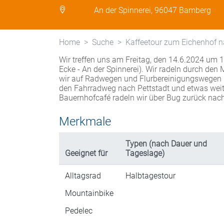
An der Spinnerei, 96047 Bamberg
Home
Suche
Kaffeetour zum Eichenhof n
Wir treffen uns am Freitag, den 14.6.2024 um 
Ecke - An der Spinnerei). Wir radeln durch den
wir auf Radwegen und Flurbereinigungswegen r
den Fahrradweg nach Pettstadt und etwas weite
Bauernhofcafé radeln wir über Bug zurück nac
Merkmale
Typen (nach Dauer und
Geeignet für
Tageslage)
Alltagsrad
Halbtagestour
Mountainbike
Pedelec