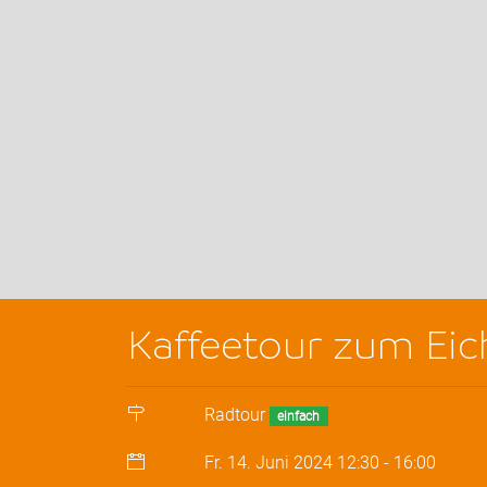
Kaffeetour zum Eic
Radtour
einfach
Fr. 14. Juni 2024
12:30
-
16:00