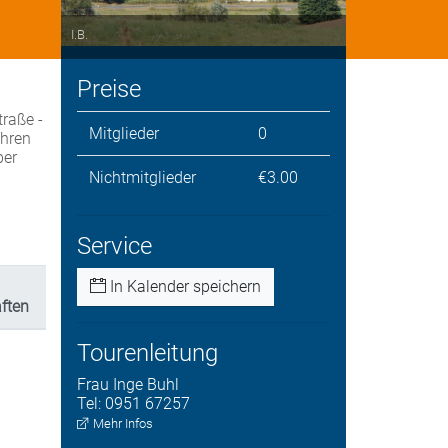
I.B.
Preise
raße -
Mitglieder
0
ahren
ber
Nichtmitglieder
€3.00
Service
In Kalender speichern
ften
Tourenleitung
Frau
Inge
Buhl
Tel:
0951 67257
Mehr Infos