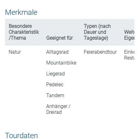
Merkmale
Besondere
Typen (nach
Charakteristik
Dauer und
Weiter
/Thema
Geeignet für
Tageslage)
Eigens
Natur
Alltagsrad
Feierabendtour
Einkeh
Restau
Mountainbike
Liegerad
Pedelec
Tandem
Anhänger /
Dreirad
Tourdaten