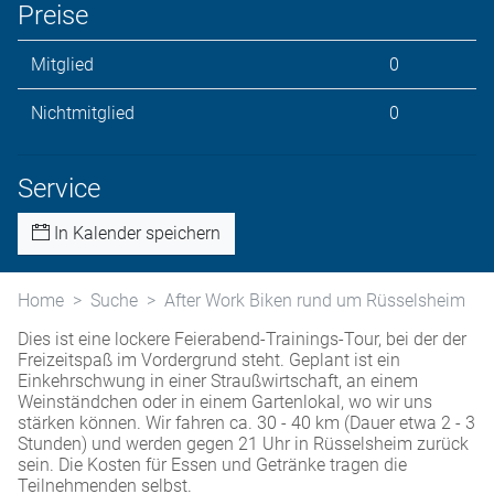
Preise
Mitglied
0
Nichtmitglied
0
Service
In Kalender speichern
Home
Suche
After Work Biken rund um Rüsselsheim
Dies ist eine lockere Feierabend-Trainings-Tour, bei der der
Freizeitspaß im Vordergrund steht. Geplant ist ein
Einkehrschwung in einer Straußwirtschaft, an einem
Weinständchen oder in einem Gartenlokal, wo wir uns
stärken können. Wir fahren ca. 30 - 40 km (Dauer etwa 2 - 3
Stunden) und werden gegen 21 Uhr in Rüsselsheim zurück
sein. Die Kosten für Essen und Getränke tragen die
Teilnehmenden selbst.