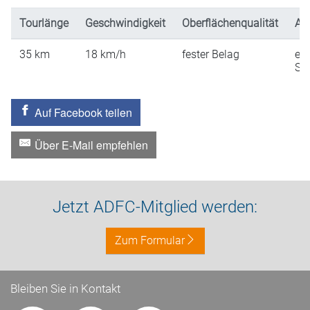
Tourlänge
Geschwindigkeit
Oberflächenqualität
An
35
km
18
km/h
fester Belag
ein
St
Auf Facebook teilen
Über E-Mail empfehlen
Jetzt ADFC-Mitglied werden:
Zum Formular
Bleiben Sie in Kontakt