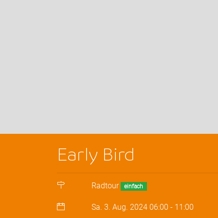
Early Bird
Radtour
einfach
Sa. 3. Aug. 2024
06:00
-
11:00