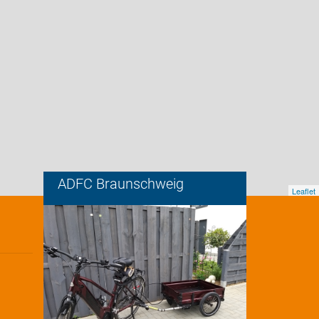
ADFC Braunschweig
Leaflet