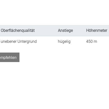
Oberflächenqualität
Anstiege
Höhenmeter
unebener Untergrund
hügelig
450
m
empfehlen