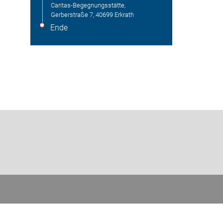
Caritas-Begegnungsstätte,
Gerberstraße 7, 40699 Erkrath
Ende