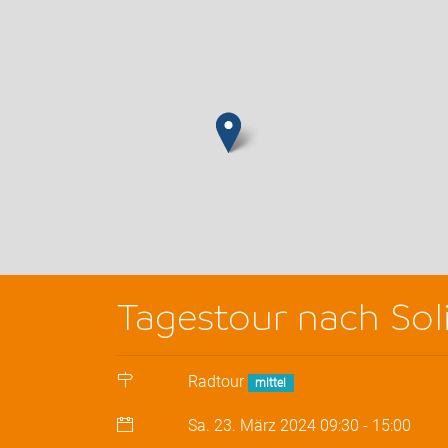
Tagestour nach Sol
Radtour
mittel
Sa. 23. März 2024
09:30
-
15:00