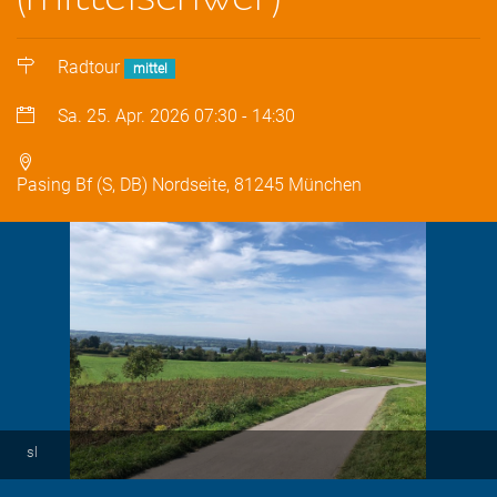
Radtour
mittel
Sa. 25. Apr. 2026
07:30
-
14:30
Pasing Bf (S, DB) Nordseite, 81245 München
sl