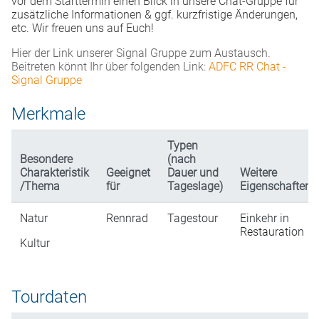
vor dem Starttermin einen Blick in unsere Chat-Gruppe für
zusätzliche Informationen & ggf. kurzfristige Änderungen,
etc.
Wir freuen uns auf Euch!
Hier der Link unserer Signal Gruppe zum Austausch.
Beitreten könnt Ihr über folgenden Link:
ADFC RR Chat -
Signal Gruppe
Merkmale
Typen
Besondere
(nach
Charakteristik
Geeignet
Dauer und
Weitere
/Thema
für
Tageslage)
Eigenschaften
Natur
Rennrad
Tagestour
Einkehr in
Restauration
Kultur
Tourdaten