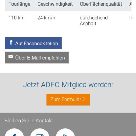
Tourlänge
Geschwindigkeit
Oberflächenqualität
An
110
km
24
km/h
durchgehend
hü
Asphalt
Auf Facebook teilen
Über E-Mail empfehlen
Jetzt ADFC-Mitglied werden:
Zum Formular
Bleiben Sie in Kontakt