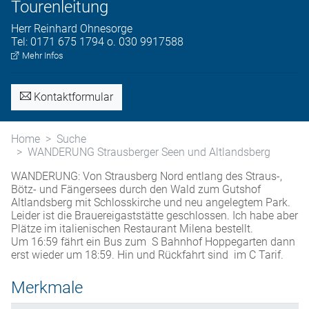
Tourenleitung
Herr
Reinhard
Ohnesorge
Tel:
0171 675 1794 o. 030 9917588
Mehr Infos
Kontaktformular
Home
Suche
WANDERUNG Strausberger Seen und Altlandsberg
WANDERUNG: Von Strausberg Nord entlang des Straus-,
Bötz- und Fängersees durch den Wald zum Gutshof
Altlandsberg mit Schlosskirche und neu angelegtem Park.
Leider ist die Brauereigaststätte geschlossen. Ich habe aber
Plätze im italienischen Restaurant Milena bestellt.
Um 16:59 fährt ein Bus zum S Bahnhof Hoppegarten dann
erst wieder um 18:59. Hin und Rückfahrt sind im C Tarif.
Merkmale