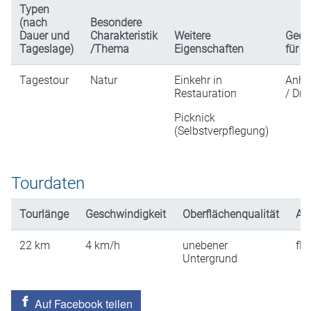
Typen
(nach
Besondere
Dauer und
Charakteristik
Weitere
Geei
Tageslage)
/Thema
Eigenschaften
für
Tagestour
Natur
Einkehr in
Anhä
Restauration
/ Dre
Picknick
(Selbstverpflegung)
Tourdaten
Tourlänge
Geschwindigkeit
Oberflächenqualität
An
22
km
4
km/h
unebener
fla
Untergrund
Auf Facebook teilen