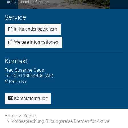
ADFC | Daniel Großjohann
Service
In Kalender speichern
Weitere Informationen
Kontakt
Frau
Susanne
Gaus
Tel:
053118054488 (AB)
Mehr Infos
Kontaktformular
Home
Suche
Vorbesprechung Bildungsreise Bremen für Aktive