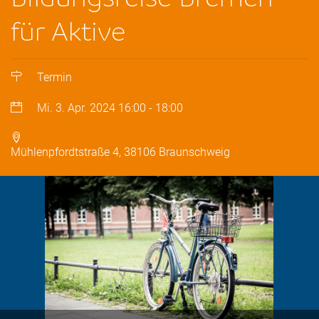
für Aktive
Termin
Mi. 3. Apr. 2024
16:00
-
18:00
Mühlenpfordtstraße 4, 38106 Braunschweig