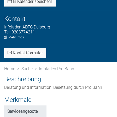
In Kalender speichern
Kontakt
Infoladen
ADFC Duisburg
Tel:
0203774211
Mehr Infos
Kontaktformular
Home
Suche
Infoladen Pro Bahn
Beschreibung
Beratung und Information, Besetzung durch Pro Bahn
Merkmale
Serviceangebote