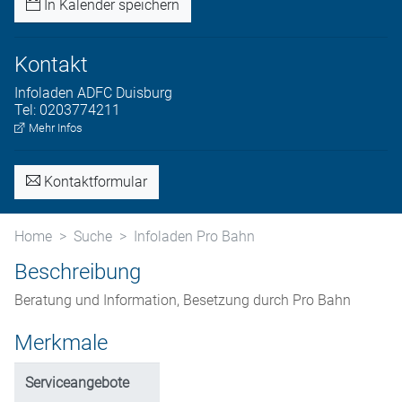
In Kalender speichern
Kontakt
Infoladen
ADFC Duisburg
Tel:
0203774211
Mehr Infos
Kontaktformular
Home
Suche
Infoladen Pro Bahn
Beschreibung
Beratung und Information, Besetzung durch Pro Bahn
Merkmale
Serviceangebote