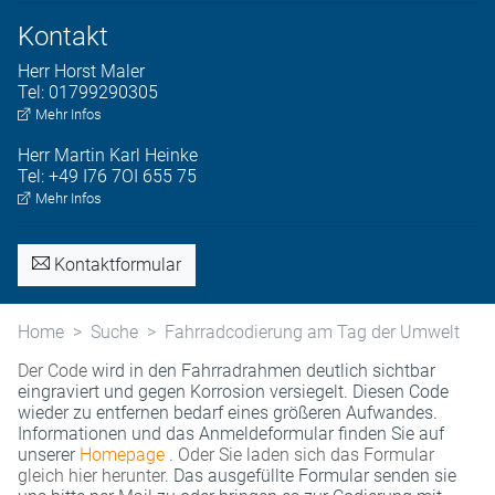
Kontakt
Herr
Horst
Maler
Tel:
01799290305
Mehr Infos
Herr
Martin Karl
Heinke
Tel:
+49 I76 7OI 655 75
Mehr Infos
Kontaktformular
Home
Suche
Fahrradcodierung am Tag der Umwelt
Der Code
wird in den Fahrradrahmen deutlich sichtbar
eingraviert und gegen Korrosion versiegelt. Diesen Code
wieder zu entfernen bedarf eines größeren Aufwandes.
Informationen und das Anmeldeformular finden Sie auf
unserer
Homepage
. Oder Sie laden sich das Formular
gleich hier herunter.
Das ausgefüllte Formular senden sie