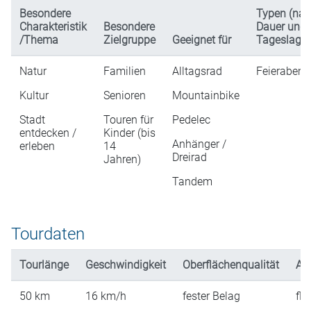
Besondere
Typen (na
Charakteristik
Besondere
Dauer und
/Thema
Zielgruppe
Geeignet für
Tageslage)
Natur
Familien
Alltagsrad
Feierabend
Kultur
Senioren
Mountainbike
Stadt
Touren für
Pedelec
entdecken /
Kinder (bis
Anhänger /
erleben
14
Dreirad
Jahren)
Tandem
Tourdaten
Tourlänge
Geschwindigkeit
Oberflächenqualität
An
50
km
16
km/h
fester Belag
fla