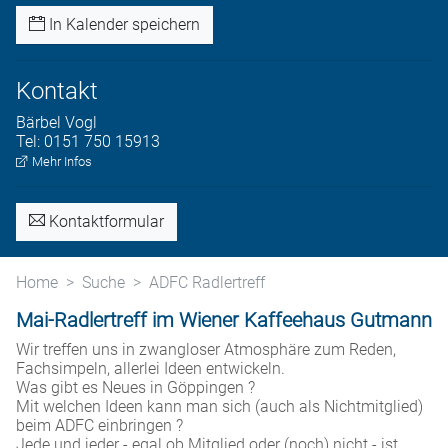
In Kalender speichern
Kontakt
Bärbel
Vogl
Tel:
0151 750 15913
Mehr Infos
Kontaktformular
Home
Suche
ADFC Radlertreff
Mai-Radlertreff im Wiener Kaffeehaus Gutmann
Wir treffen uns in zwangloser Atmosphäre zum Reden,
Fachsimpeln, allerlei Ideen entwickeln.
Was gibt es Neues in Göppingen ?
Mit welchen Ideen kann man sich (auch als Nichtmitglied)
beim ADFC einbringen ?
Jede und jeder - egal ob Mitglied oder (noch) nicht - ist