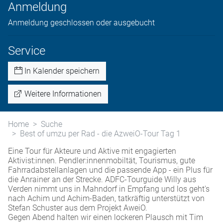
Anmeldung
Anmeldung geschlossen oder ausgebucht
Service
In Kalender speichern
Weitere Informationen
Home
Suche
Best of umzu per Rad - die AzweiO-Tour Tag 1
Eine Tour für Akteure und Aktive mit engagierten
Aktivist:innen. Pendler:innenmobiltät, Tourismus, gute
Fahrradabstellanlagen und die passende App - ein Plus für
die Anrainer an der Strecke. ADFC-Tourguide Willy aus
Verden nimmt uns in Mahndorf in Empfang und los geht's
nach Achim und Achim-Baden, tatkräftig unterstützt von
Stefan Schuster aus dem Projekt AweiO.
Gegen Abend halten wir einen lockeren Plausch mit Tim