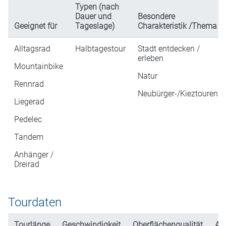
Typen (nach
Dauer und
Besondere
Geeignet für
Tageslage)
Charakteristik /Thema
Alltagsrad
Halbtagestour
Stadt entdecken /
erleben
Mountainbike
Natur
Rennrad
Neubürger-/Kieztouren
Liegerad
Pedelec
Tandem
Anhänger /
Dreirad
Tourdaten
Tourlänge
Geschwindigkeit
Oberflächenqualität
An