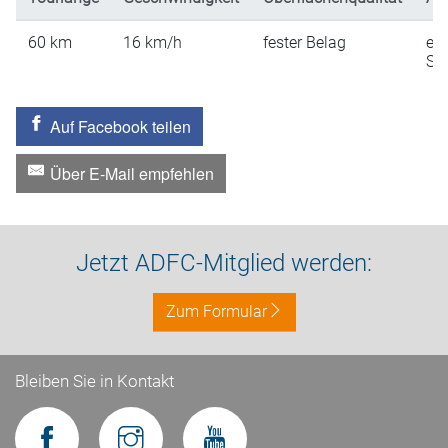
60
km
16
km/h
fester Belag
ein
St
Auf Facebook teilen
Über E-Mail empfehlen
Jetzt ADFC-Mitglied werden:
Zum Formular
Bleiben Sie in Kontakt