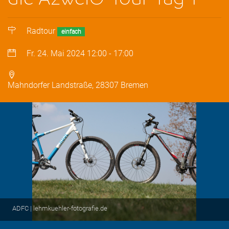
Radtour
einfach
Fr. 24. Mai 2024
12:00
-
17:00
Mahndorfer Landstraße, 28307 Bremen
ADFC | lehmkuehler-fotografie.de