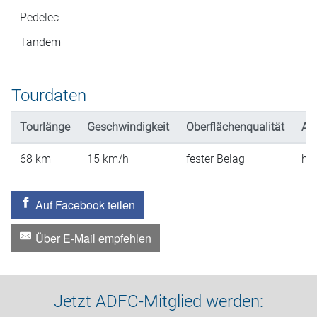
Pedelec
Tandem
Tourdaten
Tourlänge
Geschwindigkeit
Oberflächenqualität
An
68
km
15
km/h
fester Belag
hü
Auf Facebook teilen
Über E-Mail empfehlen
Jetzt ADFC-Mitglied werden: