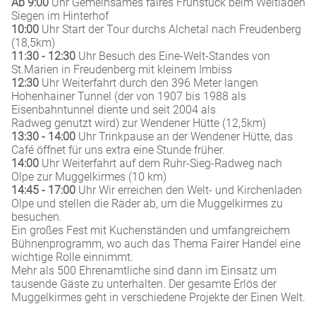
Ab 9:00
Uhr Gemeinsames faires Frühstück beim Weltladen
Siegen im Hinterhof
10:00
Uhr Start der Tour durchs Alchetal nach Freudenberg
(18,5km)
11:30 - 12:30
Uhr Besuch des Eine-Welt-Standes von
St.Marien in Freudenberg mit kleinem Imbiss
12:30
Uhr Weiterfahrt durch den 396 Meter langen
Hohenhainer Tunnel (der von 1907 bis 1988 als
Eisenbahntunnel diente und seit 2004 als
Radweg genutzt wird) zur Wendener Hütte (12,5km)
13:30 - 14:00
Uhr Trinkpause an der Wendener Hütte, das
Café öffnet für uns extra eine Stunde früher.
14:00
Uhr Weiterfahrt auf dem Ruhr-Sieg-Radweg nach
Olpe zur Muggelkirmes (10 km)
14:45 - 17:00
Uhr Wir erreichen den Welt- und Kirchenladen
Olpe und stellen die Räder ab, um die Muggelkirmes zu
besuchen.
Ein großes Fest mit Kuchenständen und umfangreichem
Bühnenprogramm, wo auch das Thema Fairer Handel eine
wichtige Rolle einnimmt.
Mehr als 500 Ehrenamtliche sind dann im Einsatz um
tausende Gäste zu unterhalten. Der gesamte Erlös der
Muggelkirmes geht in verschiedene Projekte der Einen Welt.