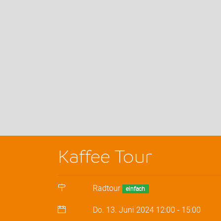
Kaffee Tour
Radtour
einfach
Do. 13. Juni 2024
12:00
-
15:00