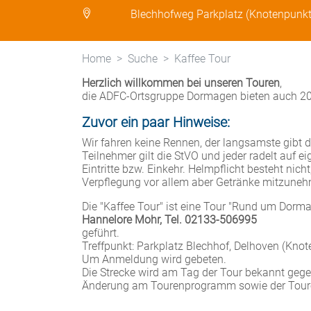
Blechhofweg Parkplatz (Knotenpunk
Home
Suche
Kaffee Tour
Herzlich willkommen bei unseren Touren
,
die ADFC-Ortsgruppe Dormagen bieten auch 20
Zuvor ein paar Hinweise:
Wir fahren keine Rennen, der langsamste gibt da
Teilnehmer gilt die StVO und jeder radelt auf e
Eintritte bzw. Einkehr. Helmpflicht besteht nich
Verpflegung vor allem aber Getränke mitzuneh
Die "Kaffee Tour" ist eine Tour "Rund um Dorm
Hannelore Mohr, Tel. 02133-506995
geführt.
Treffpunkt: Parkplatz Blechhof, Delhoven (Knot
Um Anmeldung wird gebeten.
Die Strecke wird am Tag der Tour bekannt geg
Änderung am Tourenprogramm sowie der Toure