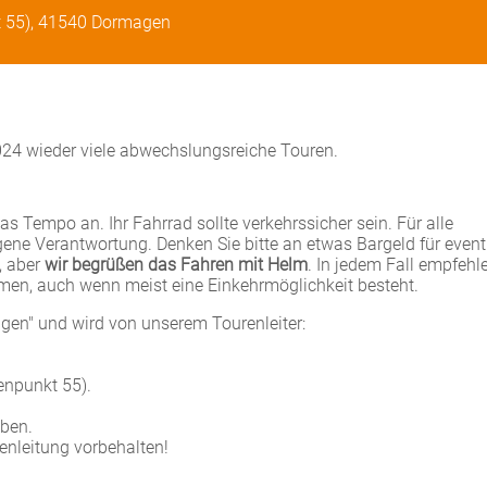
t 55), 41540 Dormagen
24 wieder viele abwechslungsreiche Touren.
s Tempo an. Ihr Fahrrad sollte verkehrssicher sein. Für alle
igene Verantwortung. Denken Sie bitte an etwas Bargeld für event
t, aber
wir begrüßen das Fahren mit Helm
. In jedem Fall empfehle
men, auch wenn meist eine Einkehrmöglichkeit besteht.
agen" und wird von unserem Tourenleiter:
enpunkt 55).
eben.
nleitung vorbehalten!