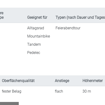
re
pe
Geeignet für
Typen (nach Dauer und Tages
n
Alltagsrad
Feierabendtour
n
Mountainbike
Tandem
Pedelec
Oberflächenqualität
Anstiege
Höhenmeter
fester Belag
flach
30
m