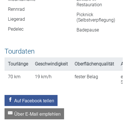
Restauration
Rennrad
Picknick
Liegerad
(Selbstverpflegung)
Pedelec
Badepause
Tourdaten
Tourlänge
Geschwindigkeit
Oberflächenqualität
An
70
km
19
km/h
fester Belag
ein
St
Auf Facebook teilen
Über E-Mail empfehlen