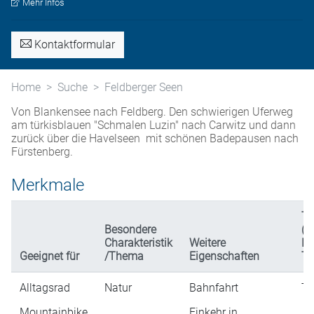
Mehr Infos
Kontaktformular
Home
Suche
Feldberger Seen
Von Blankensee nach Feldberg. Den schwierigen Uferweg
am türkisblauen "Schmalen Luzin" nach Carwitz und dann
zurück über die Havelseen mit schönen Badepausen nach
Fürstenberg.
Merkmale
Ty
Besondere
(n
Charakteristik
Weitere
Da
Geeignet für
/Thema
Eigenschaften
Ta
Alltagsrad
Natur
Bahnfahrt
Ta
Mountainbike
Einkehr in