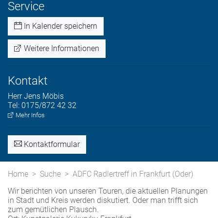
Service
In Kalender speichern
Weitere Informationen
Kontakt
Herr
Jens
Möbis
Tel:
0175/872 42 32
Mehr Infos
Kontaktformular
Home
Suche
ADFC Radlertreff in Frankfurt (Oder)
Wir berichten von unseren Touren, die aktuellen Planungen
in Stadt und Kreis werden diskutiert. Oder man trifft sich
zum gemütlichen Plausch.