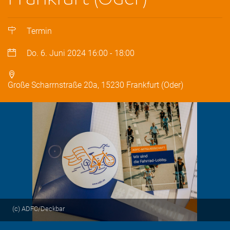
Termin
Do. 6. Juni 2024
16:00
-
18:00
Große Scharrnstraße 20a, 15230 Frankfurt (Oder)
(c) ADFC/Deckbar