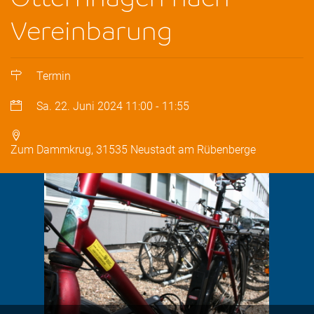
Vereinbarung
Termin
Sa. 22. Juni 2024
11:00
-
11:55
Zum Dammkrug, 31535 Neustadt am Rübenberge