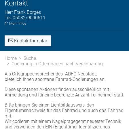
Kontakt
Herr
Frank
Borges
Tel:
05032/9090611
Mehr Infos
Kontaktformular
Home
Suche
Codierung in Otternhagen nach Vereinbarung
Als Ortsgruppensprecher des ADFC Neustadt,
biete ich Ihnen spontane Fahrrad-Codierungen an.
Diese spontanen Aktionen finden ausschließlich mit
Anmeldung und für eine begrenzte Anzahl Teilnehmer statt.
Bitte bringen Sie einen Lichtbildausweis, den
Eigentumsnachweis für das Fahrrad und auch das Fahrrad
mit.
Wir codieren mit einem Nagelprägegerät neuester Technik
und verwenden den EIN (Eigentümer Identifizierungs