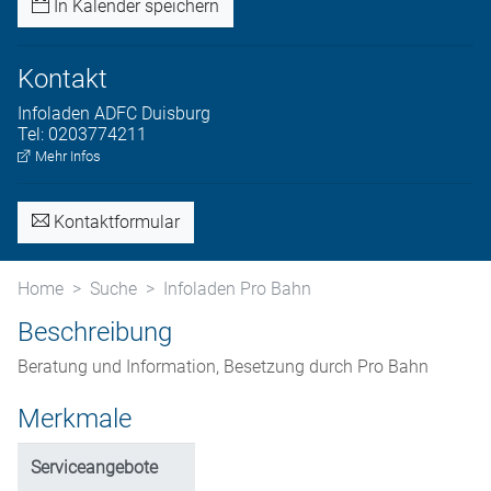
In Kalender speichern
Kontakt
Infoladen
ADFC Duisburg
Tel:
0203774211
Mehr Infos
Kontaktformular
Home
Suche
Infoladen Pro Bahn
Beschreibung
Beratung und Information, Besetzung durch Pro Bahn
Merkmale
Serviceangebote