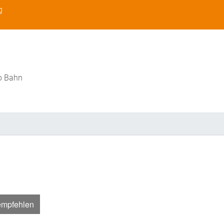
g
o Bahn
empfehlen