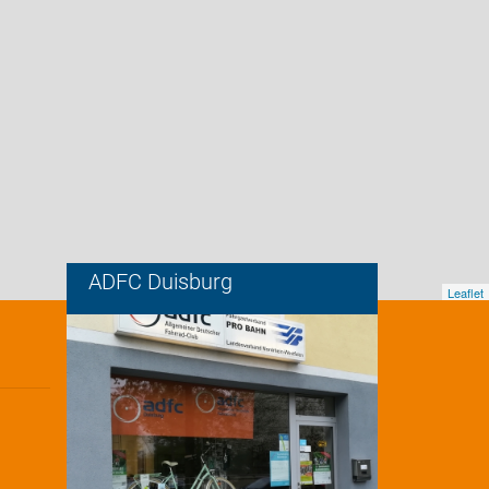
ADFC Duisburg
Leaflet